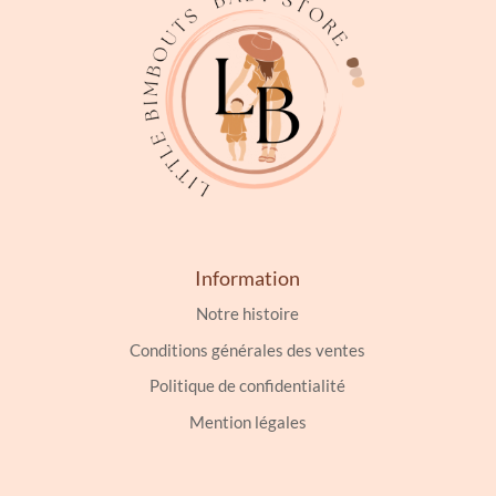
choisies
sur
la
page
du
produit
Information
Notre histoire
Conditions générales des ventes
Politique de confidentialité
Mention légales