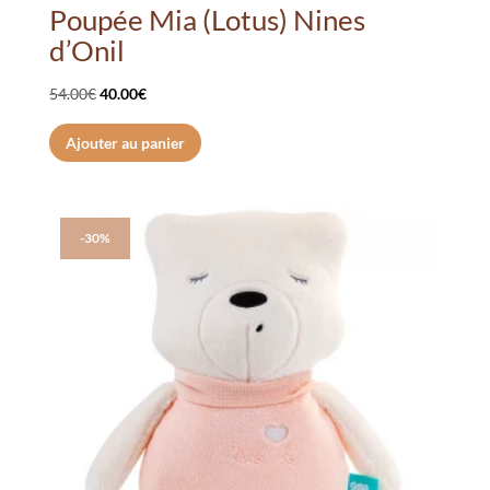
Poupée Mia (Lotus) Nines
d’Onil
Le
Le
54.00
€
40.00
€
prix
prix
Ajouter au panier
initial
actuel
était :
est :
54.00€.
40.00€.
-30%