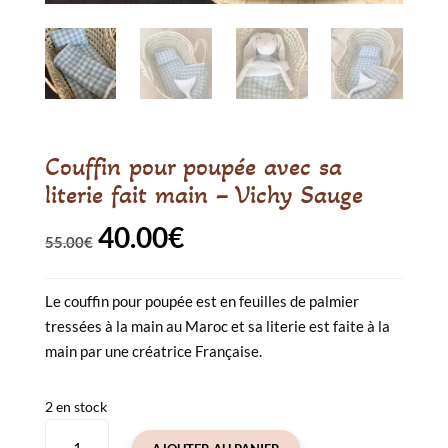
Couffin pour poupée avec sa
literie fait main – Vichy Sauge
40.00
€
Le
Le
55.00
€
prix
prix
Le couffin pour poupée est en feuilles de palmier
initial
actuel
tressées à la main au Maroc et sa literie est faite à la
était :
est :
main par une créatrice Française.
55.00€.
40.00€.
2 en stock
quantité