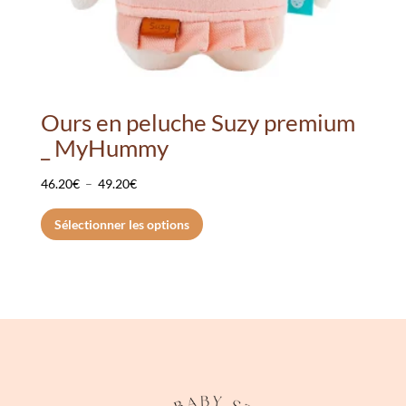
Ours en peluche Suzy premium
_ MyHummy
Plage
46.20
€
–
49.20
€
de
Ce
Sélectionner les options
prix :
produit
46.20€
a
à
plusieurs
49.20€
variations.
Les
options
peuvent
être