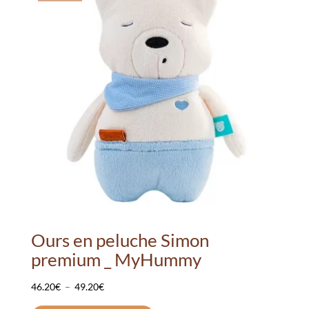
Ours en peluche Simon
premium _ MyHummy
Plage
46.20
€
–
49.20
€
de
Ce