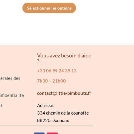
de
Ce
Sélectionner les options
duit
prix :
produit
46.20€
a
sieurs
à
plusieurs
ations.
49.20€
variations.
Les
ions
options
Vous avez besoin d’aide
vent
peuvent
?
e
être
+33 06 99 24 39 13
isies
choisies
érales des
sur
7h30 – 21h00
la
contact@little-bimbouts.fr
nfidentialité
e
page
du
es
Adresse:
duit
produit
334 chemin de la counotte
88220 Dounoux