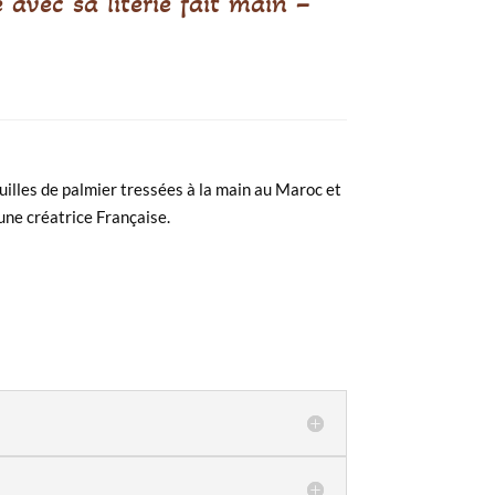
avec sa literie fait main –
uilles de palmier tressées à la main au Maroc et
r une créatrice Française.