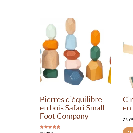
Pierres d’équilibre
Cir
en bois Safari Small
en 
Foot Company
27.9
Ajo
Note