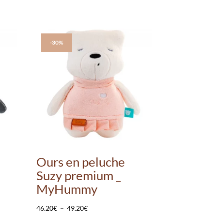
-30%
Ours en peluche
Suzy premium _
MyHummy
Plage
46.20
€
–
49.20
€