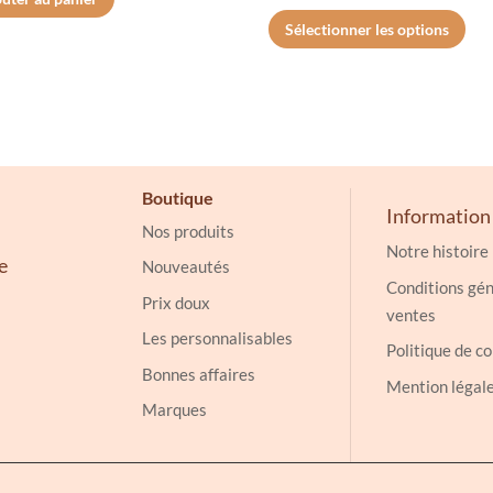
de
Ce
Sélectionner les options
prix :
pro
46.20€
a
à
plu
49.20€
vari
Les
opt
Boutique
peu
Information
Nos produits
êtr
Notre histoire
e
cho
Nouveautés
Conditions gén
sur
Prix doux
ventes
la
Les personnalisables
Politique de co
pag
Bonnes affaires
du
Mention légal
pro
Marques