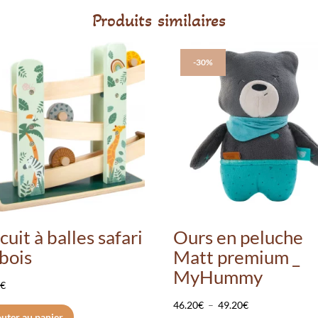
Produits similaires
-30%
cuit à balles safari
Ours en peluche
bois
Matt premium _
MyHummy
9
€
Plage
46.20
€
–
49.20
€
uter au panier