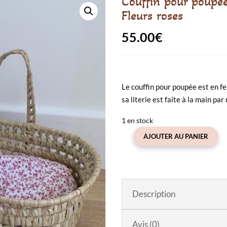
Couffin pour poupée 
Fleurs roses
55.00
€
Le couffin pour poupée est en fe
sa literie est faite à la main pa
1 en stock
AJOUTER AU PANIER
quantité
de
Couffin
pour
poupée
Description
avec
sa
Avis (0)