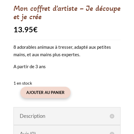
Mon coffret d’artiste – Je découpe
et je crée
13.95
€
8 adorables animaux à tresser, adapté aux petites
mains, et aux mains plus expertes.
A partir de 3 ans
1 en stock
AJOUTER AU PANIER
quantité
de
Mon
Description
coffret
d'artiste
-
Avis (0)