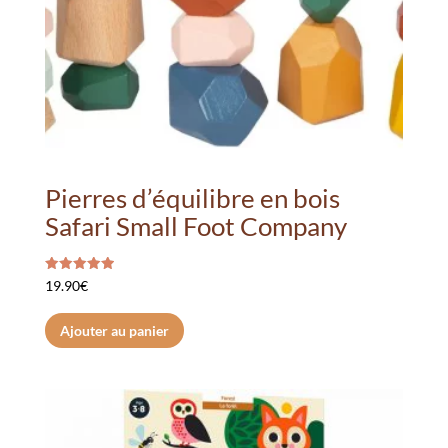
Pierres d’équilibre en bois
Safari Small Foot Company
Note
19.90
€
5.00
sur 5
Ajouter au panier