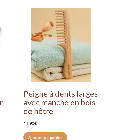
Peigne à dents larges
r
avec manche en bois
de hêtre
11.90
€
Ajouter au panier
duit