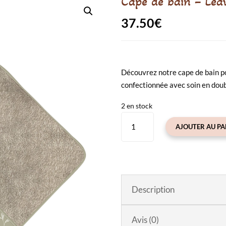
Cape de bain – Lea
37.50
€
Découvrez notre cape de bain p
confectionnée avec soin en doub
2 en stock
quantité
AJOUTER AU PA
de
Cape
de
bain
-
Description
Leaves
-
Zakuw
Avis (0)