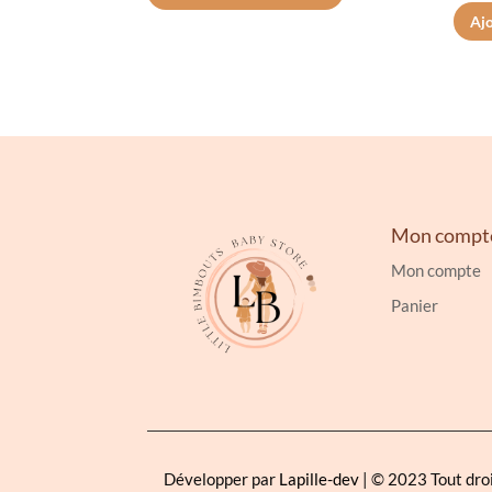
Ajo
14.50€
a
à
plusieurs
16.00€
variations.
Les
options
peuvent
être
choisies
Mon compt
sur
Mon compte
la
Panier
page
du
produit
Développer par
Lapille-dev
| © 2023 Tout dro