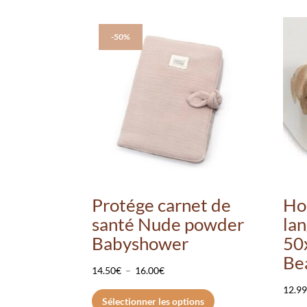
-50%
Protége carnet de
Ho
santé Nude powder
la
Babyshower
50
Be
Plage
14.50
€
–
16.00
€
de
Ce
12.9
Sélectionner les options
prix :
produit