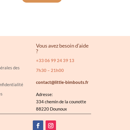
sieurs
ations.
ions
vent
Vous avez besoin d’aide
?
e
isies
+33 06 99 24 39 13
érales des
7h30 – 21h00
contact@little-bimbouts.fr
e
nfidentialité
es
Adresse:
duit
334 chemin de la counotte
88220 Dounoux