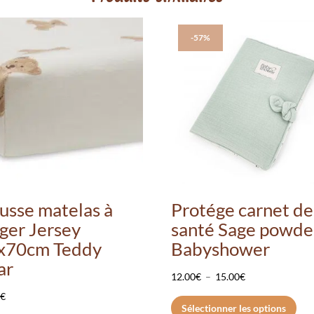
-57%
usse matelas à
Protége carnet de
nger Jersey
santé Sage powde
x70cm Teddy
Babyshower
ar
Plage
12.00
€
–
15.00
€
de
Ce
9
€
Sélectionner les options
prix :
pro