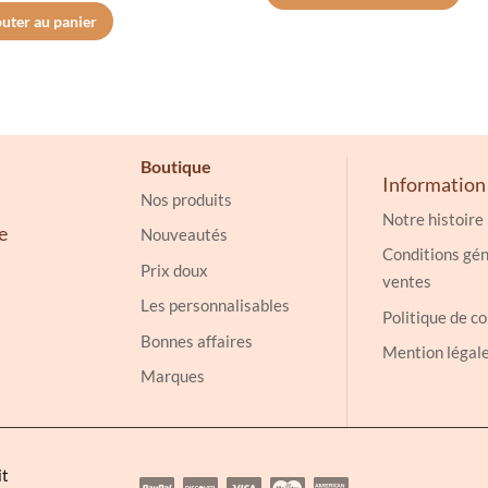
uter au panier
12.00€
a
à
plu
15.00€
vari
Les
opt
Boutique
peu
Information
êtr
Nos produits
Notre histoire
cho
e
Nouveautés
sur
Conditions gén
Prix doux
la
ventes
Les personnalisables
pag
Politique de co
du
Bonnes affaires
Mention légal
pro
Marques
it