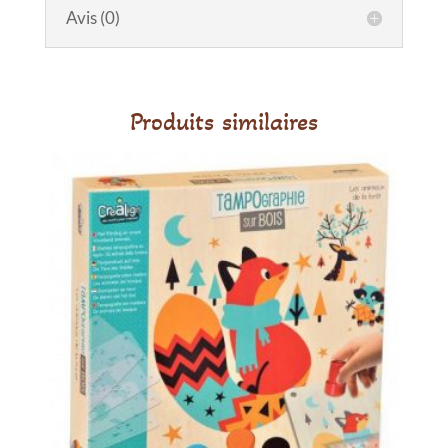
animaux
Avis (0)
en
bois
Safari
Produits similaires