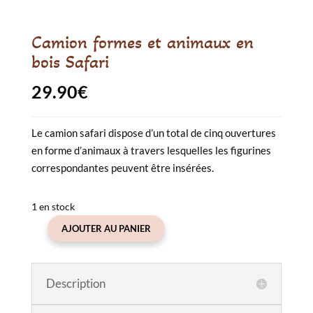
Camion formes et animaux en
bois Safari
29.90
€
Le camion safari dispose d’un total de cinq ouvertures
en forme d’animaux à travers lesquelles les figurines
correspondantes peuvent être insérées.
1 en stock
AJOUTER AU PANIER
quantité
de
Camion
Description
formes
et