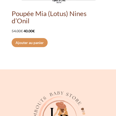
Poupée Mia (Lotus) Nines
d’Onil
Le
Le
54.00
€
40.00
€
prix
prix
Ajouter au panier
initial
actuel
était :
est :
54.00€.
40.00€.