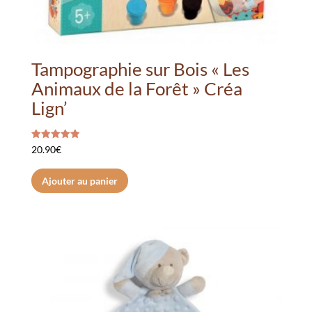
Tampographie sur Bois « Les
Animaux de la Forêt » Créa
Lign’
Note
20.90
€
5.00
sur 5
Ajouter au panier