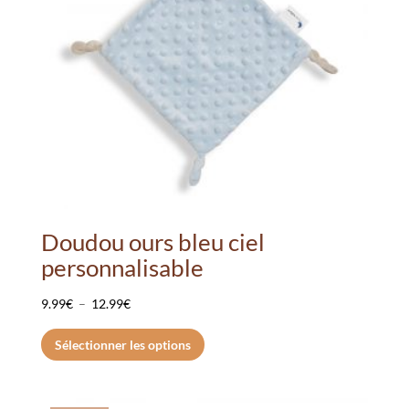
Doudou ours bleu ciel
personnalisable
Plage
9.99
€
–
12.99
€
de
Ce
Sélectionner les options
prix :
produit
9.99€
a
à
plusieurs