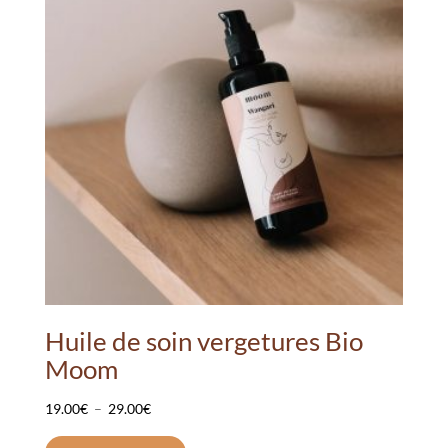
Huile de soin vergetures Bio
Moom
Plage
19.00
€
–
29.00
€
de
Ce