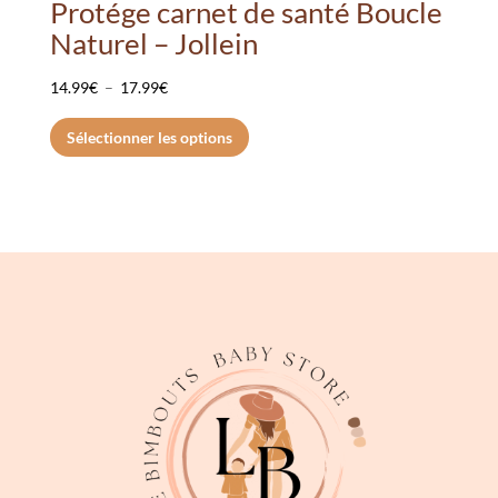
Protége carnet de santé Boucle
Naturel – Jollein
Plage
14.99
€
–
17.99
€
de
Ce
Sélectionner les options
prix :
produit
14.99€
a
à
plusieurs
17.99€
variations.
Les
options
peuvent
être
choisies
sur
la
page
du