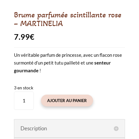
Brume parfumée scintillante rose
– MARTINELIA
7.99
€
Un véritable parfum de princesse, avec un flacon rose
surmonté d’un petit tutu pailleté et une
senteur
gourmande
!
3 en stock
quantité
AJOUTER AU PANIER
de
Brume
parfumée
scintillante
Description
rose