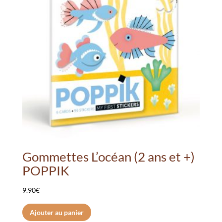
peuvent
être
choisies
sur
la
page
du
produit
Gommettes L’océan (2 ans et +)
POPPIK
9.90
€
Ajouter au panier