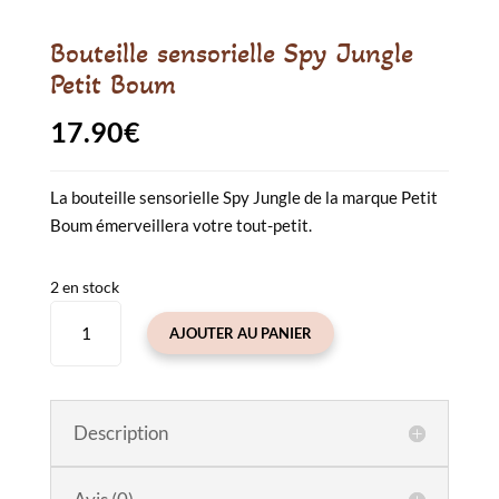
Bouteille sensorielle Spy Jungle
Petit Boum
17.90
€
La bouteille sensorielle Spy Jungle de la marque Petit
Boum émerveillera votre tout-petit.
2 en stock
quantité
AJOUTER AU PANIER
de
Bouteille
sensorielle
Spy
Description
Jungle
Petit