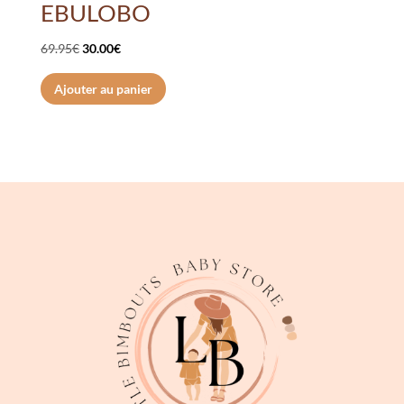
EBULOBO
Le
Le
69.95
€
30.00
€
prix
prix
Ajouter au panier
initial
actuel
était :
est :
69.95€.
30.00€.