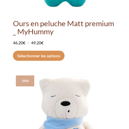
Ours en peluche Matt premium
_ MyHummy
Plage
46.20
€
–
49.20
€
de
Ce
Sélectionner les options
prix :
produit
46.20€
a
à
plusieurs
49.20€
variations.
-30%
Les
options
peuvent
être
choisies
sur