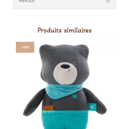
Avis (0)
Boum
Produits similaires
-30%