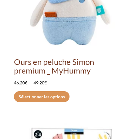
la
page
du
produit
Ours en peluche Simon
premium _ MyHummy
Plage
46.20
€
–
49.20
€
de
Ce
Sélectionner les options
prix :
produit
46.20€
a
à
plusieurs
49.20€
variations.
Les
options