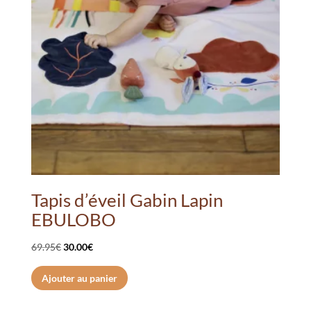
Tapis d’éveil Gabin Lapin
EBULOBO
Le
Le
69.95
€
30.00
€
prix
prix
Ajouter au panier
initial
actuel
était :
est :