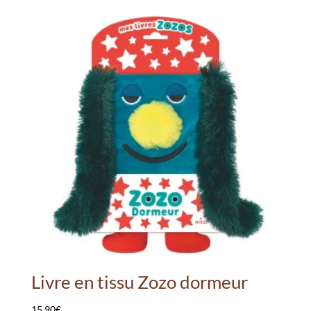
69.95€.
30.00€.
Livre en tissu Zozo dormeur
15.90
€