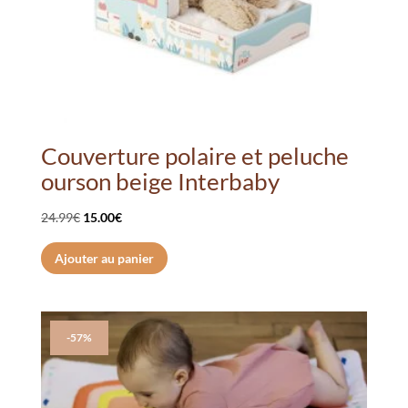
Couverture polaire et peluche
ourson beige Interbaby
Le
Le
24.99
€
15.00
€
prix
prix
Ajouter au panier
initial
actuel
était :
est :
24.99€.
15.00€.
-57%