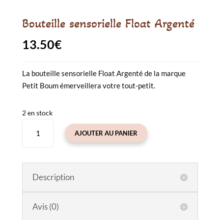
Bouteille sensorielle Float Argenté
13.50
€
La bouteille sensorielle Float Argenté de la marque
Petit Boum émerveillera votre tout-petit.
2 en stock
quantité
AJOUTER AU PANIER
de
Bouteille
sensorielle
Float
Description
Argenté
Avis (0)