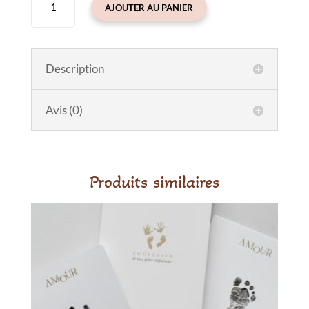
AJOUTER AU PANIER
de
Elastiques
nœud
pour
Description
enfant
léopard
Avis (0)
(lot
de
2)
Produits similaires