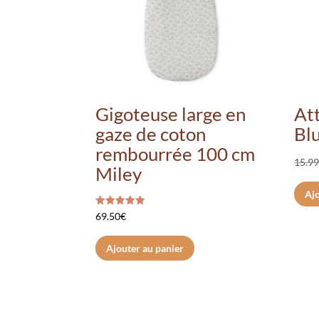
Gigoteuse large en
At
gaze de coton
Bl
rembourrée 100 cm
15.9
Miley
Ajo
Note
69.50
€
5.00
sur 5
Ajouter au panier