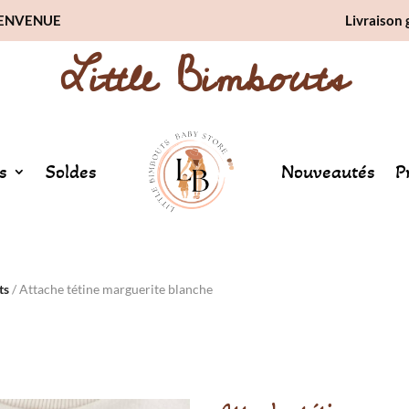
BIENVENUE
Livraison 
Little Bimbouts
s
Soldes
Nouveautés
P
ts
/ Attache tétine marguerite blanche