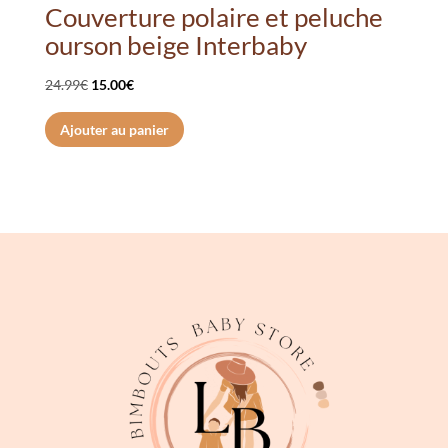
Couverture polaire et peluche
ourson beige Interbaby
Le
Le
24.99
€
15.00
€
prix
prix
Ajouter au panier
initial
actuel
était :
est :
24.99€.
15.00€.