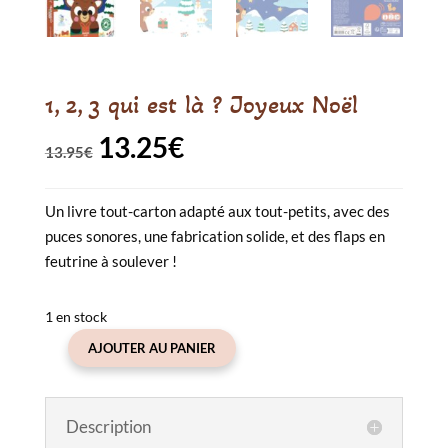
1, 2, 3 qui est là ? Joyeux Noël
13.25
€
Le
Le
13.95
€
prix
prix
Un livre tout-carton adapté aux tout-petits, avec des
initial
actuel
puces sonores, une fabrication solide, et des flaps en
était :
est :
feutrine à soulever !
13.95€.
13.25€.
1 en stock
AJOUTER AU PANIER
quantité
de
1,
Description
2,